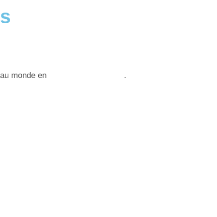
ls
s au monde en
vrai levier business
.