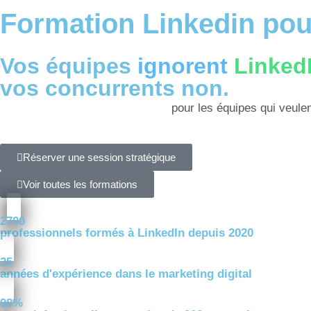
Formation Linkedin pou
Vos équipes
ignorent
Linked
vos concurrents non.
Formations LinkedIn avancées
pour les équipes qui veule
Réserver une session stratégique
Voir toutes les formations
2700
professionnels formés à LinkedIn depuis 2020
25
années d'expérience dans le marketing digital
98%