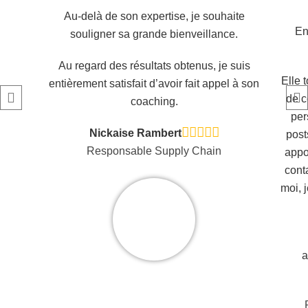
Au-delà de son expertise, je souhaite
En
souligner sa grande bienveillance.
Au regard des résultats obtenus, je suis
Elle 
entièrement satisfait d’avoir fait appel à son
de c
coaching.
per
Nickaise Rambert
post
Responsable Supply Chain
appor
cont
moi, 
a