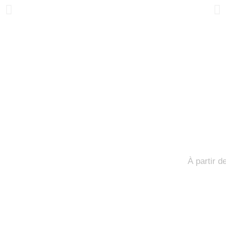
Formation Linked
À partir d