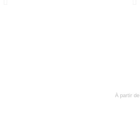
Formation Linked
À partir d